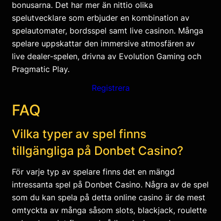
bonusarna. Det har mer än nittio olika
spelutvecklare som erbjuder en kombination av
spelautomater, bordsspel samt live casinon. Många
spelare uppskattar den immersive atmosfären av
live dealer-spelen, drivna av Evolution Gaming och
Pragmatic Play​.
Registrera
FAQ
Vilka typer av spel finns
tillgängliga på Donbet Casino?
För varje typ av spelare finns det en mängd
intressanta spel på Donbet Casino. Några av de spel
som du kan spela på detta online casino är de mest
omtyckta av många såsom slots, blackjack, roulette