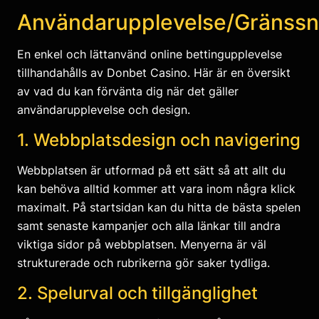
Användarupplevelse/Gränssni
En enkel och lättanvänd online bettingupplevelse
tillhandahålls av Donbet Casino. Här är en översikt
av vad du kan förvänta dig när det gäller
användarupplevelse och design.
1. Webbplatsdesign och navigering
Webbplatsen är utformad på ett sätt så att allt du
kan behöva alltid kommer att vara inom några klick
maximalt. På startsidan kan du hitta de bästa spelen
samt senaste kampanjer och alla länkar till andra
viktiga sidor på webbplatsen. Menyerna är väl
strukturerade och rubrikerna gör saker tydliga.
2. Spelurval och tillgänglighet