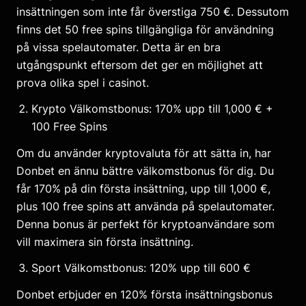
insättningen som inte får överstiga 750 €. Dessutom
finns det 50 free spins tillgängliga för användning
på vissa spelautomater. Detta är en bra
utgångspunkt eftersom det ger en möjlighet att
prova olika spel i casinot.
Krypto Välkomstbonus: 170% upp till 1,000 € +
100 Free Spins
Om du använder kryptovaluta för att sätta in, har
Donbet en ännu bättre välkomstbonus för dig. Du
får 170% på din första insättning, upp till 1,000 €,
plus 100 free spins att använda på spelautomater.
Denna bonus är perfekt för kryptoanvändare som
vill maximera sin första insättning.
Sport Välkomstbonus: 120% upp till 600 €
Donbet erbjuder en 120% första insättningsbonus