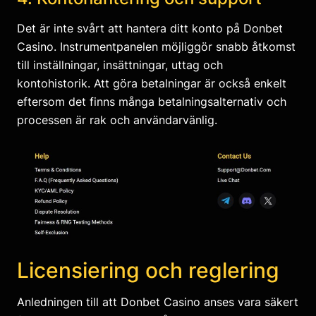
Det är inte svårt att hantera ditt konto på Donbet
Casino. Instrumentpanelen möjliggör snabb åtkomst
till inställningar, insättningar, uttag och
kontohistorik. Att göra betalningar är också enkelt
eftersom det finns många betalningsalternativ och
processen är rak och användarvänlig.
Licensiering och reglering
Anledningen till att Donbet Casino anses vara säkert