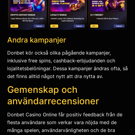
Andra kampanjer
Donbet kör också olika pågående kampanjer,
inklusive free spins, cashback-erbjudanden och
lojalitetsbelöningar. Dessa kampanjer ändras ofta, så
det finns alltid något nytt att dra nytta av.
Gemenskap och
användarrecensioner
Donbet Casino Online får positiv feedback från de
flesta användare som verkar vara nöjda med de
många spelen, användarvänligheten och de bra