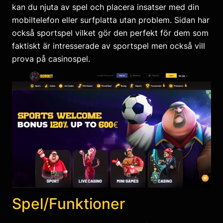
kan du njuta av spel och placera insatser med din
mobiltelefon eller surfplatta utan problem. Sidan har
också sportspel vilket gör den perfekt för dem som
faktiskt är intresserade av sportspel men också vill
prova på casinospel.
Spel/Funktioner