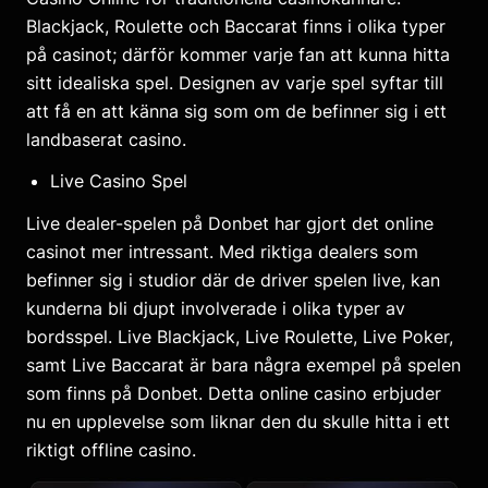
Blackjack, Roulette och Baccarat finns i olika typer
på casinot; därför kommer varje fan att kunna hitta
sitt idealiska spel. Designen av varje spel syftar till
att få en att känna sig som om de befinner sig i ett
landbaserat casino.
Live Casino Spel
Live dealer-spelen på Donbet har gjort det online
casinot mer intressant. Med riktiga dealers som
befinner sig i studior där de driver spelen live, kan
kunderna bli djupt involverade i olika typer av
bordsspel. Live Blackjack, Live Roulette, Live Poker,
samt Live Baccarat är bara några exempel på spelen
som finns på Donbet. Detta online casino erbjuder
nu en upplevelse som liknar den du skulle hitta i ett
riktigt offline casino.