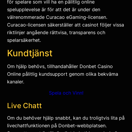
för spelare som vill ha en pålitlig online
spelupplevelse är för att det är under den
välrenommerade Curacao eGaming-licensen.
Curacao-licensen säkerställer att casinot följer vissa
riktlinjer angående rättvisa, transparens och
spelarsäkerhet.
Kundtjänst
Om hjälp behövs, tillhandahåller Donbet Casino
Online pålitlig kundsupport genom olika bekväma
kanaler.
Spela och Vinn!
Live Chatt
Om du behöver hjälp snabbt, kan du troligtvis lita på
livechattfunktionen på Donbet-webbplatsen.