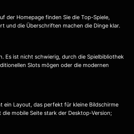
 Auf der Homepage finden Sie die Top-Spiele,
ert und die Überschriften machen die Dinge klar.
 Es ist nicht schwierig, durch die Spielbibliothek
 traditionellen Slots mögen oder die modernen
 ein Layout, das perfekt für kleine Bildschirme
t die mobile Seite stark der Desktop-Version;