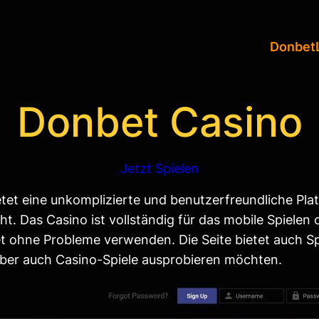
Donbet
Donbet Casino
Jetzt Spielen
tet eine unkomplizierte und benutzerfreundliche Plat
. Das Casino ist vollständig für das mobile Spielen 
t ohne Probleme verwenden. Die Seite bietet auch Spo
 aber auch Casino-Spiele ausprobieren möchten.