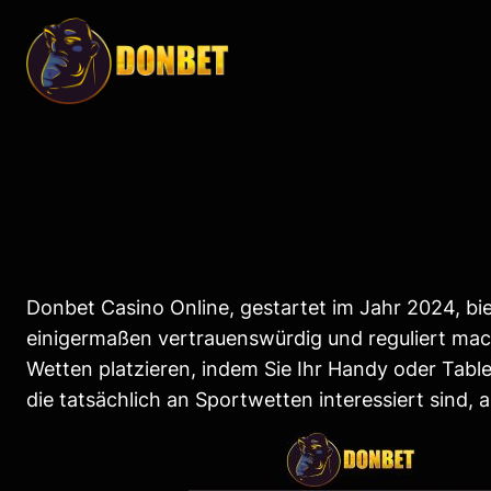
Donbet Casino Online, gestartet im Jahr 2024, bie
einigermaßen vertrauenswürdig und reguliert macht
Wetten platzieren, indem Sie Ihr Handy oder Table
die tatsächlich an Sportwetten interessiert sind,