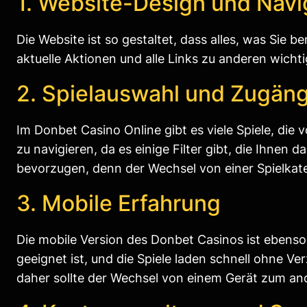
1. Website-Design und Navi
Die Website ist so gestaltet, dass alles, was Sie 
aktuelle Aktionen und alle Links zu anderen wicht
2. Spielauswahl und Zugäng
Im Donbet Casino Online gibt es viele Spiele, die v
zu navigieren, da es einige Filter gibt, die Ihnen 
bevorzugen, denn der Wechsel von einer Spielkate
3. Mobile Erfahrung
Die mobile Version des Donbet Casinos ist ebenso 
geeignet ist, und die Spiele laden schnell ohne Ve
daher sollte der Wechsel von einem Gerät zum and