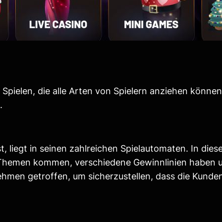
 Spielen, die alle Arten von Spielern anziehen könne
.
 liegt in seinen zahlreichen Spielautomaten. In die
en Themen kommen, verschiedene Gewinnlinien haben u
men getroffen, um sicherzustellen, dass die Kunden