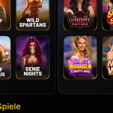
Spiele