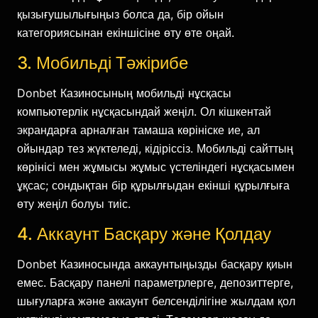
қызығушылығыңыз болса да, бір ойын
категориясынан екіншісіне өту өте оңай.
3. Мобильді Тәжірибе
Donbet Казиносының мобильді нұсқасы
компьютерлік нұсқасындай жеңіл. Ол кішкентай
экрандарға арналған тамаша көрініске ие, ал
ойындар тез жүктеледі, кідіріссіз. Мобильді сайттың
көрінісі мен жұмысы жұмыс үстеліндегі нұсқасымен
ұқсас; сондықтан бір құрылғыдан екінші құрылғыға
өту жеңіл болуы тиіс.
4. Аккаунт Басқару және Қолдау
Donbet Казиносында аккаунтыңызды басқару қиын
емес. Басқару панелі параметрлерге, депозиттерге,
шығуларға және аккаунт белсенділігіне жылдам қол