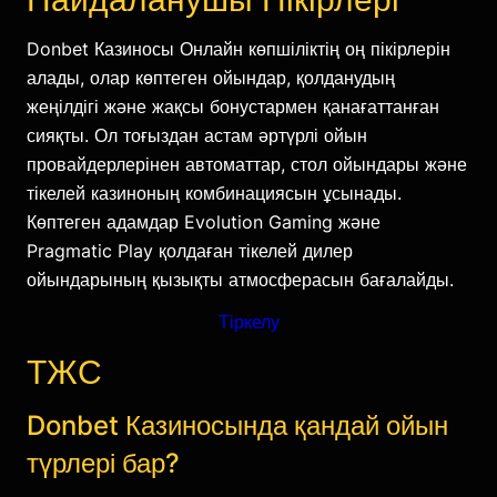
Donbet Казиносы Онлайн көпшіліктің оң пікірлерін
алады, олар көптеген ойындар, қолданудың
жеңілдігі және жақсы бонустармен қанағаттанған
сияқты. Ол тоғыздан астам әртүрлі ойын
провайдерлерінен автоматтар, стол ойындары және
тікелей казиноның комбинациясын ұсынады.
Көптеген адамдар Evolution Gaming және
Pragmatic Play қолдаған тікелей дилер
ойындарының қызықты атмосферасын бағалайды.
Тіркелу
ТЖС
Donbet Казиносында қандай ойын
түрлері бар?