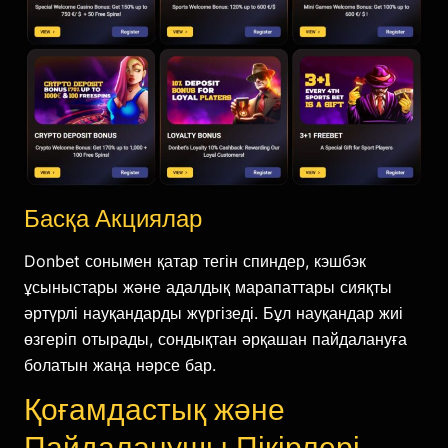
Басқа Акциялар
Donbet сонымен қатар тегін спиндер, кэшбэк
ұсыныстары және адалдық марапаттары сияқты
әртүрлі науқандарды жүргізеді. Бұл науқандар жиі
өзгеріп отырады, сондықтан әрқашан пайдалануға
болатын жаңа нәрсе бар.
Қоғамдастық және
Пайдаланушы Пікірлері