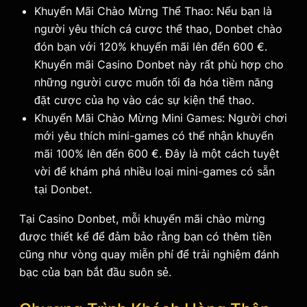
Khuyến Mãi Chào Mừng Thể Thao: Nếu bạn là
người yêu thích cá cược thể thao, Donbet chào
đón bạn với 120% khuyến mãi lên đến 600 €.
Khuyến mãi Casino Donbet này rất phù hợp cho
những người cược muốn tối đa hóa tiềm năng
đặt cược của họ vào các sự kiện thể thao.
Khuyến Mãi Chào Mừng Mini Games: Người chơi
mới yêu thích mini-games có thể nhận khuyến
mãi 100% lên đến 600 €. Đây là một cách tuyệt
vời để khám phá nhiều loại mini-games có sẵn
tại Donbet.
Tại Casino Donbet, mỗi khuyến mãi chào mừng
được thiết kế để đảm bảo rằng bạn có thêm tiền
cũng như vòng quay miễn phí để trải nghiệm đánh
bạc của bạn bắt đầu suôn sẻ.