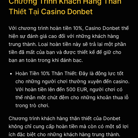
Chương Trình Khách Hàng Thân
Thiết Tại Casino Donbet
Với chương trình hoàn tiền 10%, Casino Donbet thể
hiện sự đánh giá cao đối với những khách hàng
trung thành. Loại hoàn tiền này sẽ trả lại một phần
tiền đã mất của bạn và được thiết kế để giữ cho
bạn an toàn trong khi đánh bạc.
Hoàn Tiền 10% Thân Thiết: Đây là động lực tốt
cho những người chơi thường xuyên đến casino.
Với hoàn tiền lên đến 500 EUR, người chơi có
thể nhận một chút đệm cho những khoản thua lỗ
trong trò chơi.
Chương trình khách hàng thân thiết của Donbet
không chỉ cung cấp hoàn tiền mà còn có một số lợi
ích đặc biệt cho những khách hàng trung thành.