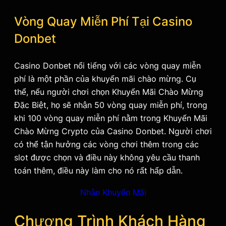
Vòng Quay Miễn Phí Tại Casino
Donbet
Casino Donbet nổi tiếng với các vòng quay miễn
phí là một phần của khuyến mãi chào mừng. Cụ
thể, nếu người chơi chọn Khuyến Mãi Chào Mừng
Đặc Biệt, họ sẽ nhận 50 vòng quay miễn phí, trong
khi 100 vòng quay miễn phí nằm trong Khuyến Mãi
Chào Mừng Crypto của Casino Donbet. Người chơi
có thể tận hưởng các vòng chơi thêm trong các
slot được chọn và điều này không yêu cầu thanh
toán thêm, điều này làm cho nó rất hấp dẫn.
Nhận Khuyến Mãi
Chương Trình Khách Hàng