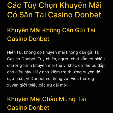
Các Tùy Chọn Khuyến Mãi
Có Sẵn Tại Casino Donbet
Khuyến Mãi Không Cần Gửi Tại
Casino Donbet
Hiện tại, không có khuyến mãi không cần gửi tại
Casino Donbet. Tuy nhiên, người chơi vẫn có nhiều
chương trình khuyến mãi thú vị khác có thể bù đắp
cho điều này. Hãy nhớ kiểm tra thường xuyên để
cập nhật, vì Donbet nổi tiếng với việc thường
xuyên giới thiệu các ưu đãi mới.
Khuyến Mãi Chào Mừng Tại
Casino Donbet