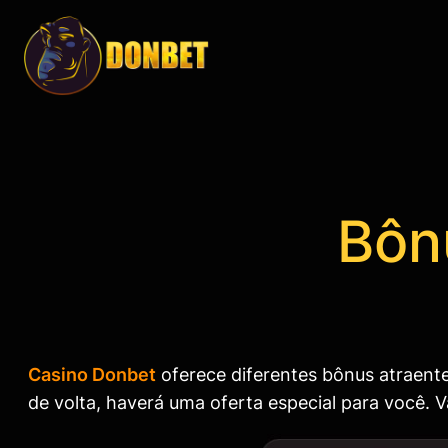
Skip
to
content
Bôn
Casino Donbet
oferece diferentes bônus atraent
de volta, haverá uma oferta especial para você