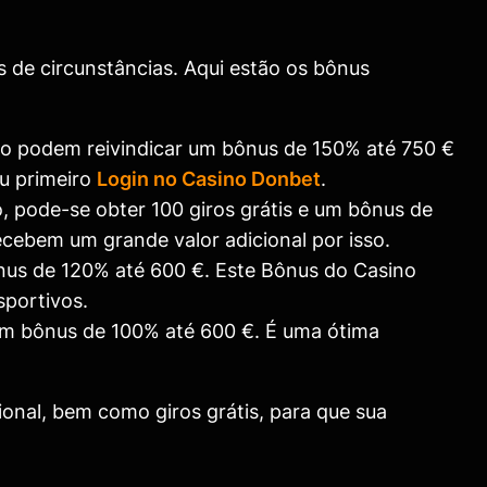
s de circunstâncias. Aqui estão os bônus
no podem reivindicar um bônus de 150% até 750 €
eu primeiro
Login no Casino Donbet
.
, pode-se obter 100 giros grátis e um bônus de
ecebem um grande valor adicional por isso.
nus de 120% até 600 €. Este Bônus do Casino
sportivos.
um bônus de 100% até 600 €. É uma ótima
onal, bem como giros grátis, para que sua