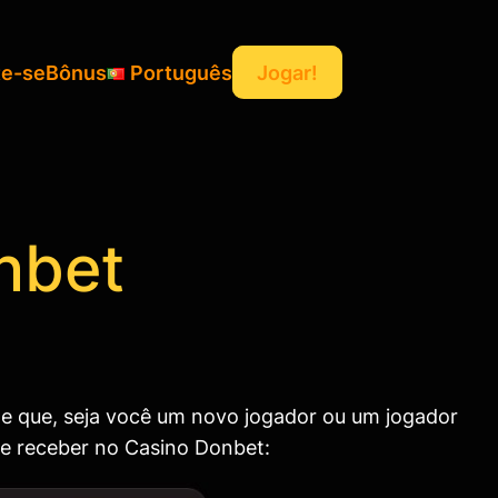
e-se
Bônus
Português
Jogar!
nbet
te que, seja você um novo jogador ou um jogador
de receber no Casino Donbet: