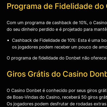
Programa de Fidelidade do
Com um programa de cashback de 10%, o Casino D
do seu dinheiro perdido e é projetado para mantê
Cashback de Fidelidade de 10%: Esta é uma bo
os jogadores podem receber um pouco de amor
O programa de fidelidade do Donbet não oferece 
Giros Grátis do Casino Don
O Casino Donbet é conhecido por seus giros gráti
de Boas-Vindas do Casino, receberá 50 giros grát
Os jogadores podem desfrutar de rodadas extras e