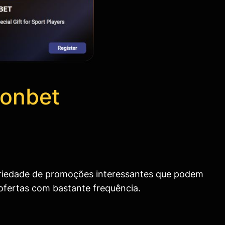
Donbet
riedade de promoções interessantes que podem
 ofertas com bastante frequência.