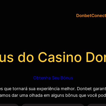
Donbet
Conect
us do Casino Do
Obtenha Seu Bônus
es que tornará sua experiência melhor. Donbet garan
. Vamos dar uma olhada em alguns bônus que você po